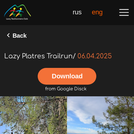
rus
eng
Back
Lazy Platres Trailrun/
06.04.2025
Download
from Google Disck
Gal
10 Novembe